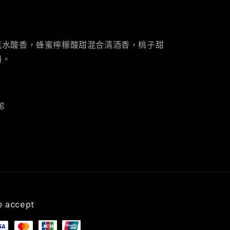
汽水酸香，蜂蜜檸檬酸甜混合清酒香，桃子甜
韻。
g
 accept