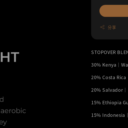
分享
STOPOVER BLE
30% Kenya｜W
20% Costa Ric
20% Salvado
15% Ethiopia 
15% Indonesia