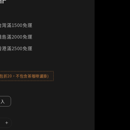
灣滿1500免運
島滿2000免運
港滿2500免運
8包折20，不包含茶咖啡濾掛)
8入