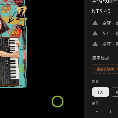
Regular
NT$ 40
price
全店，台
全店，離
全店，香
適用優惠
濾掛式咖啡(
數量
1入
數量