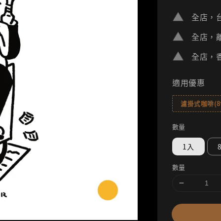
price
全店，台
全店，離
全店，香
適用優惠
濾掛式咖啡(
數量
1入
數量