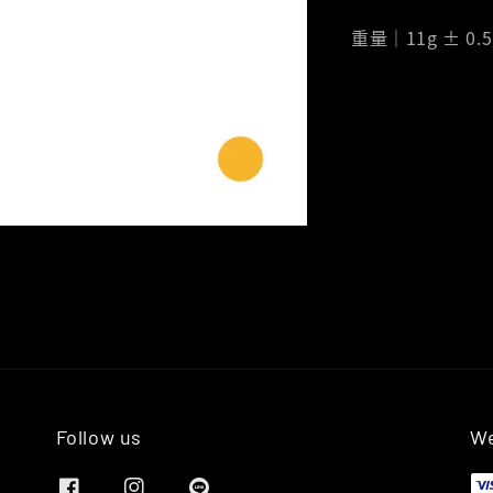
重量｜11g ± 0.5
Follow us
We