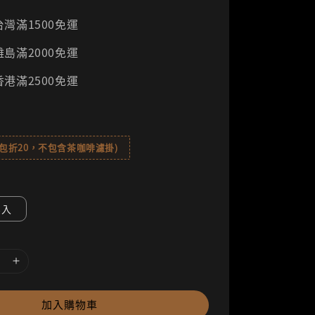
灣滿1500免運
島滿2000免運
港滿2500免運
8包折20，不包含茶咖啡濾掛)
8入
加入購物車