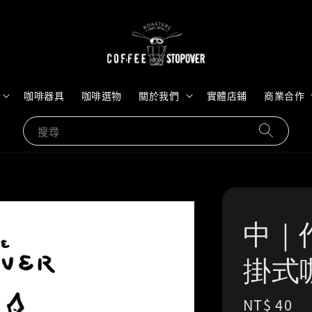
咖啡器具
咖啡選物
關於我們
實體店鋪
商業合作
搜尋
中｜作
掛式
Regular
NT$ 40