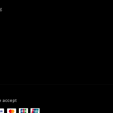
g
 accept