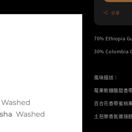
分享
70% Ethiopia 
30% Colombia
風味描述｜
莓果軟糖酸甜香
百合花香帶蜜桃
土芭樂香氣連接