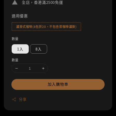
全店，香港滿2500免運
適用優惠
濾掛式咖啡(8包折20，不包含茶咖啡濾掛)
數量
1入
8入
數量
加入購物車
分享