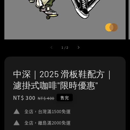
1
/
2
中深｜2025 滑板鞋配方｜
濾掛式咖啡"限時優惠"
Sale
NT$ 300
Regular
售完
NT$ 400
price
price
全店，台灣滿1500免運
全店，離島滿2000免運