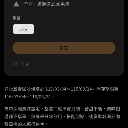
全店，香港滿2500免運
數量
10入
售完
分享
這批耳掛咖啡烘焙於 115/03/04～115/03/24，保存期限至
116/03/04～116/03/24。
為中深焙風味設定，整體口感厚實滑順、苦甜平衡，風味飽
滿卻不厚重，無論是日常飲用、搭配甜點，或喜歡較濃郁咖
啡風格的人都很適合。