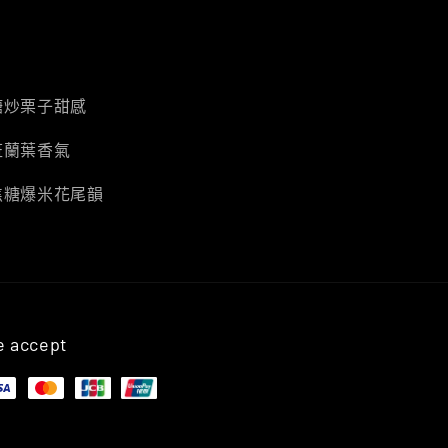
糖炒栗子甜感
斑蘭葉香氣
焦糖爆米花尾韻
 accept