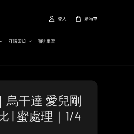
登入
購物車
訂購須知
咖啡學習
｜烏干達 愛兒剛
比 | 蜜處理｜1/4