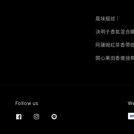
風味描述｜
決明子香氣混合
阿薩姆紅茶香帶
開心果田香連接
Follow us
We