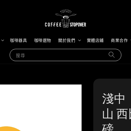
咖啡器具
咖啡選物
關於我們
實體店鋪
商業合作
搜尋
淺中
山 西
磅