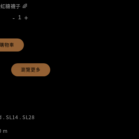
彩虹糖襪子 🌈
-
+
購物車
瀏覽更多
. SL14 . SL28
0 m