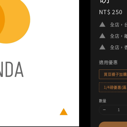
Regular
NT$ 250
price
全店，台
全店，離
全店，香
適用優惠
買豆襪子加購
1/4磅優惠(滿1
數量