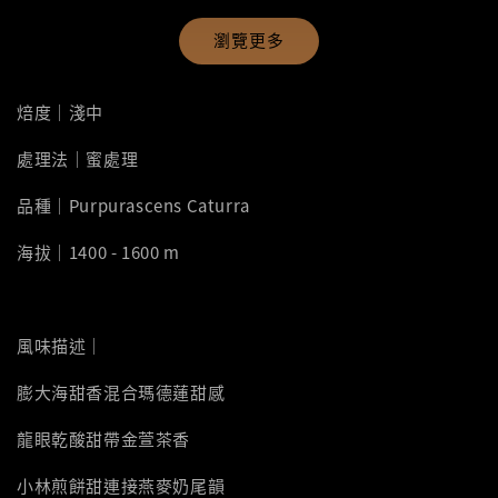
瀏覽更多
焙度｜淺中
處理法｜蜜處理
品種｜Purpurascens Caturra
海拔｜1400 - 1600 m
風味描述｜
膨大海甜香混合瑪德蓮甜感
龍眼乾酸甜帶金萱茶香
小林煎餅甜連接燕麥奶尾韻