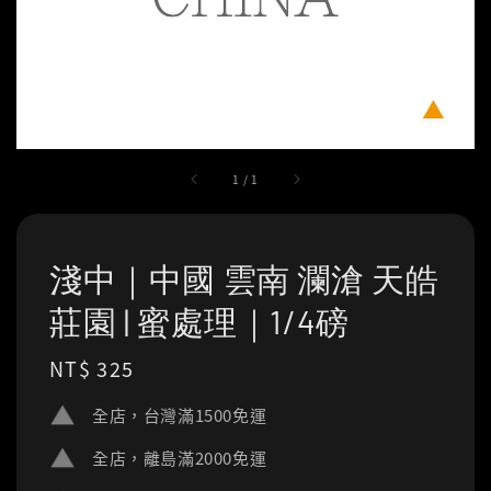
1
/
1
淺中｜中國 雲南 瀾滄 天皓
莊園 | 蜜處理｜1/4磅
Regular
NT$ 325
price
全店，台灣滿1500免運
全店，離島滿2000免運