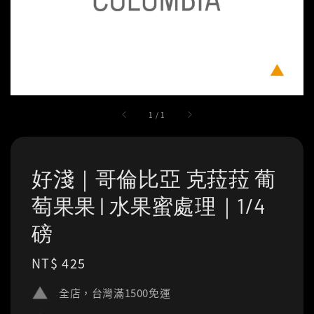
1
/
1
好淺｜哥倫比亞 克菈菈 葡
萄果果 | 水果蜜處理｜1/4
磅
Regular
NT$ 425
price
全店，台灣滿1500免運