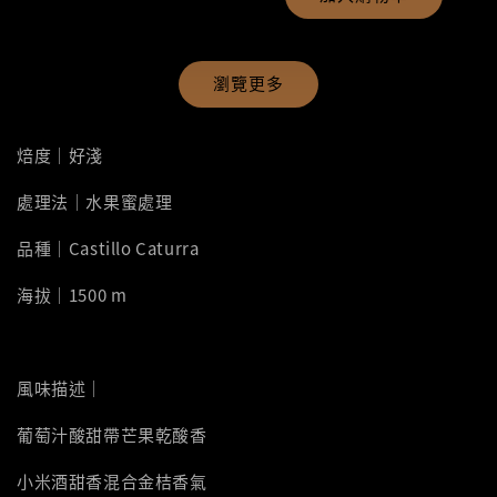
瀏覽更多
焙度｜好淺
處理法｜水果蜜處理
品種｜Castillo Caturra
海拔｜1500 m
風味描述｜
葡萄汁酸甜帶芒果乾酸香
小米酒甜香混合金桔香氣