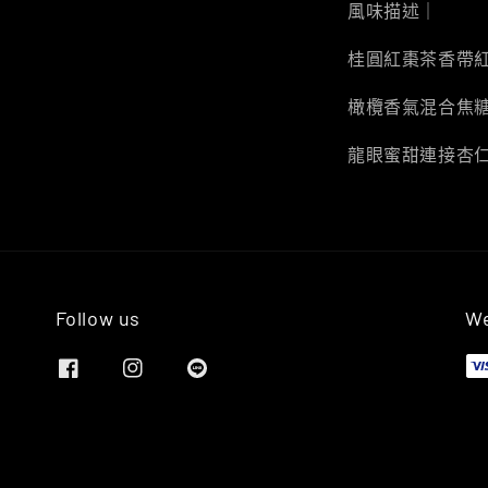
風味描述｜
桂圓紅棗茶香帶
橄欖香氣混合焦
龍眼蜜甜連接杏
Follow us
We