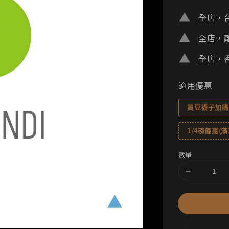
price
全店，台
全店，離
全店，香
適用優惠
買豆襪子加購
1/4磅優惠(滿1
數量