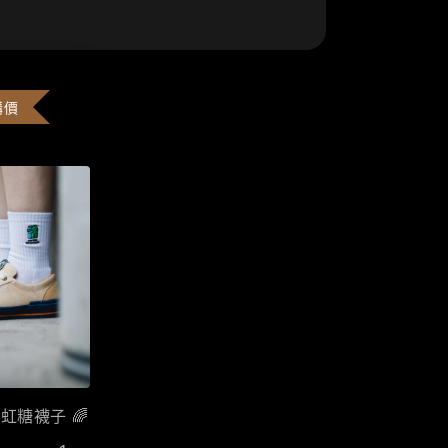
購價
彩虹糖襪子 🌈