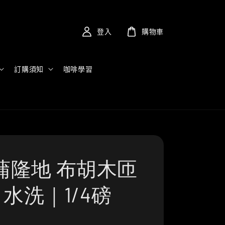
登入
購物車
訂購須知
咖啡學習
蒲隆地 布胡木匝
| 水洗｜1/4磅