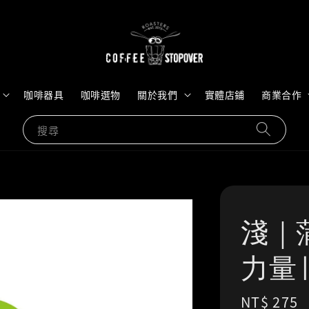
咖啡器具
咖啡選物
關於我們
實體店鋪
商業合作
搜尋
淺｜
力量 
Regular
NT$ 275