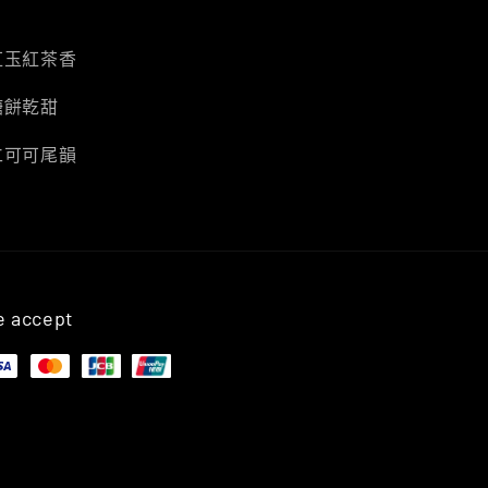
紅玉紅茶香
糖餅乾甜
仁可可尾韻
 accept