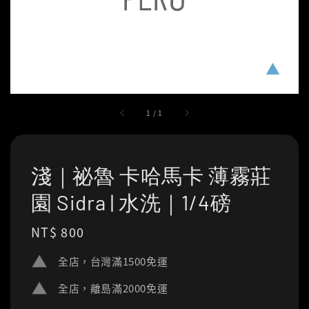
1
/
1
淺｜祕魯 卡哈馬卡 薄霧莊
園 Sidra | 水洗｜1/4磅
Regular
NT$ 800
price
全店，台灣滿1500免運
全店，離島滿2000免運