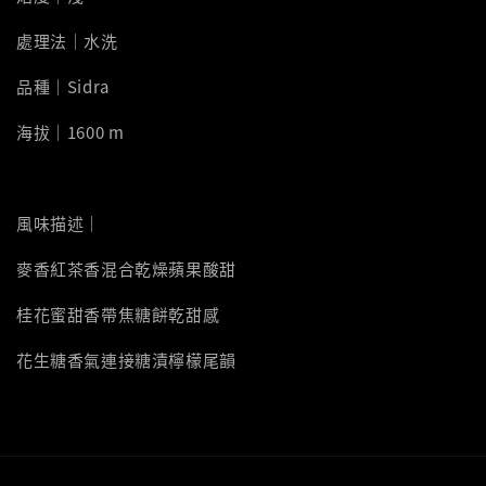
處理法｜水洗
品種｜Sidra
海拔｜1600 m
風味描述｜
麥香紅茶香混合乾燥蘋果酸甜
桂花蜜甜香帶焦糖餅乾甜感
花生糖香氣連接糖漬檸檬尾韻