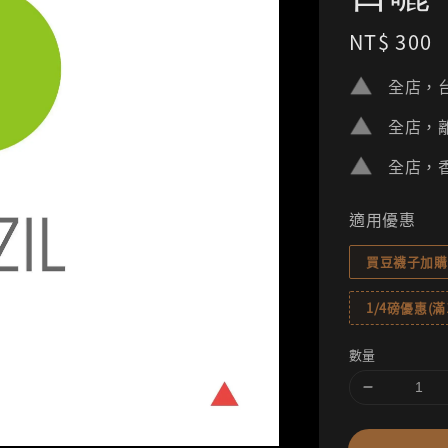
Regular
NT$ 300
price
全店，台
全店，離
全店，香
適用優惠
買豆襪子加購
1/4磅優惠(滿1
數量