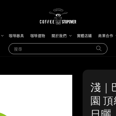
咖啡器具
咖啡選物
關於我們
實體店鋪
商業合作
搜尋
淺｜
園 頂
日曬｜