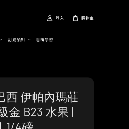
登入
購物車
訂購須知
咖啡學習
巴西 伊帕內瑪莊
級金 B23 水果 |
1/4磅