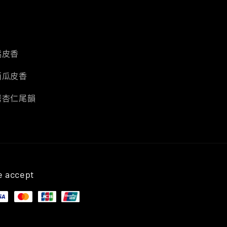
橘皮香
西瓜皮香
烤杏仁尾韻
 accept