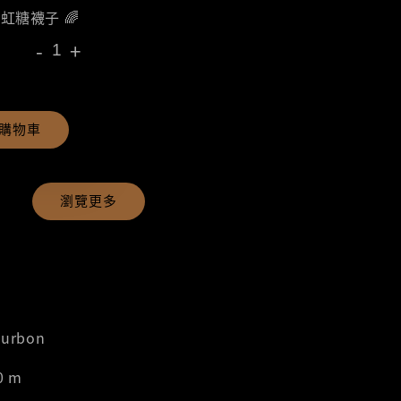
彩虹糖襪子 🌈
-
+
購物車
瀏覽更多
ourbon
0 m