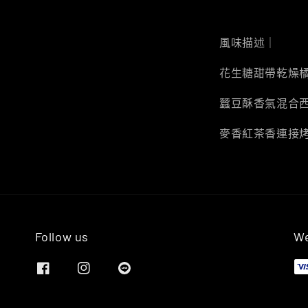
風味描述｜
花生糖甜帶乾燥
蠶豆酥香氣混合
麥香紅茶香連接
Follow us
We