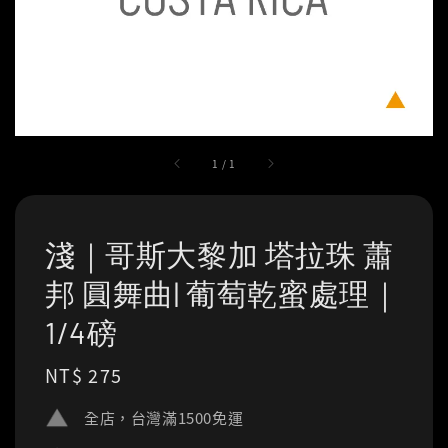
1
/
1
淺｜哥斯大黎加 塔拉珠 蕭
邦 圓舞曲| 葡萄乾蜜處理｜
1/4磅
Regular
NT$ 275
price
全店，台灣滿1500免運