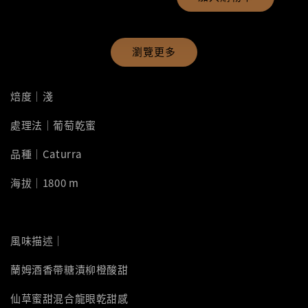
瀏覽更多
焙度｜淺
處理法｜葡萄乾蜜
品種｜Caturra
海拔｜1800 m
風味描述｜
蘭姆酒香帶糖漬柳橙酸甜
仙草蜜甜混合龍眼乾甜感