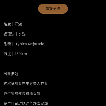
瀏覽更多
焙度｜好淺
處理法｜水洗
品種｜ Typica Mejorado
海拔｜1500 m
風味描述｜
核桃酥甜香帶東方美人茶香
杏仁果甜連接橄欖香氣
花生吐司甜感混合釋迦尾韻