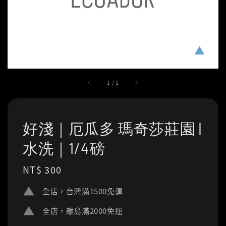
1
/
1
好淺｜厄瓜多 瑪奇莎莊園 |
水洗｜1/4磅
Regular
NT$ 300
price
全店，台灣滿1500免運
全店，離島滿2000免運