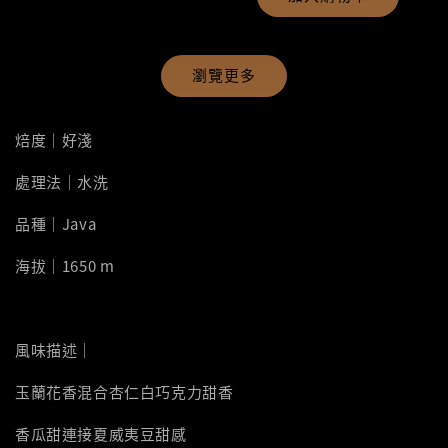
瀏覽更多
焙度｜好淺
處理法｜水洗
品種｜Java
海拔｜1650 m
風味描述｜
玉蘭花香混合杏仁白巧克力甜香
香瓜甜連接夏威夷豆甜感