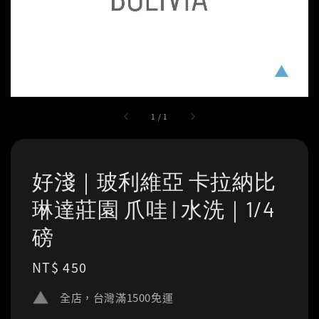
1
/
1
好淺｜玻利維亞 卡拉納比
琳達莊園 爪哇 | 水洗｜1/4
磅
Regular
NT$ 450
price
全店，台灣滿1500免運