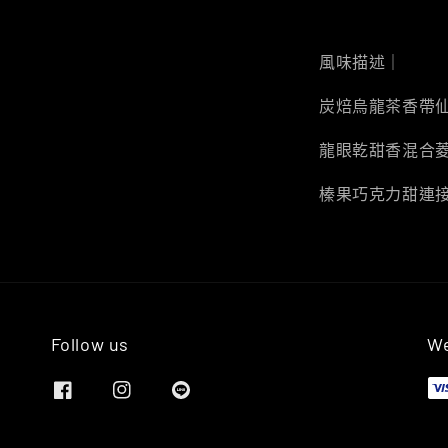
風味描述｜
炭焙烏龍茶香帶
龍眼乾甜香混合
榛果巧克力甜連
Follow us
We