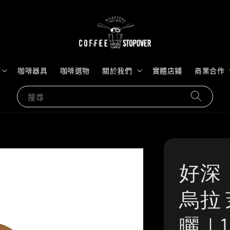
咖啡器具
咖啡選物
關於我們
實體店鋪
商業合作
搜尋
好深
烏拉 
曬｜1