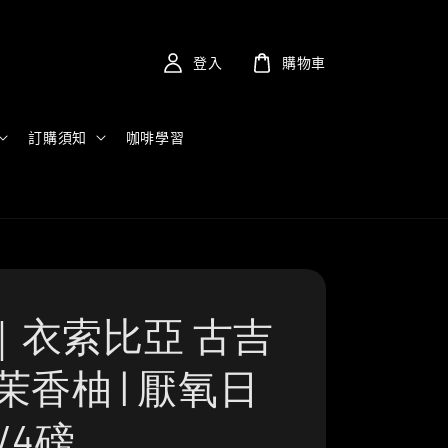
登入
購物車
訂購須知
咖啡學習
｜衣索比亞 古吉
茉香柚 | 厭氧日
/4磅