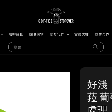
咖啡器具
咖啡選物
關於我們
實體店鋪
商業合作
搜尋
好淺
菈 葡
處理｜