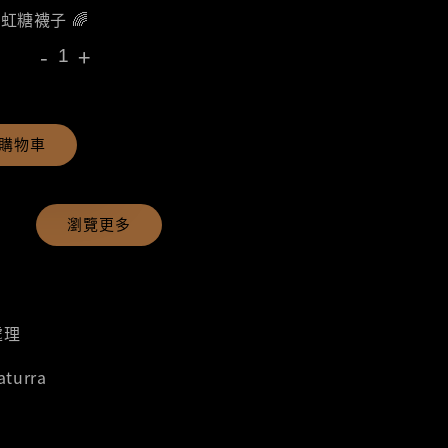
彩虹糖襪子 🌈
-
+
購物車
瀏覽更多
處理
aturra