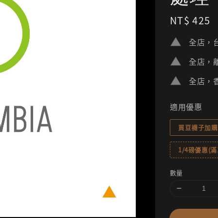
Regular
NT$ 425
price
全店，台
全店，離
全店，香
適用優惠
買豆襪子加購
1/4磅優惠(滿1
數量