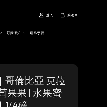
登入
購物車
訂購須知
咖啡學習
｜哥倫比亞 克菈
萄果果 | 水果蜜
1/4磅