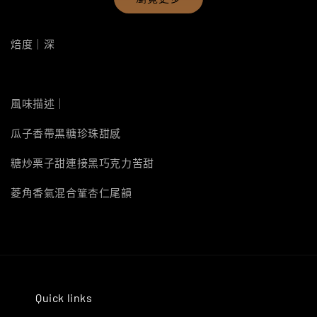
焙度｜深
風味描述｜
瓜子香帶黑糖珍珠甜感
糖炒栗子甜連接黑巧克力苦甜
菱角香氣混合䈽杏仁尾韻
Quick links