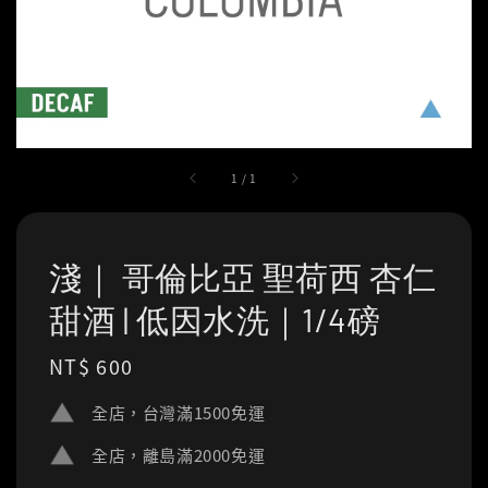
1
/
1
淺｜ 哥倫比亞 聖荷西 杏仁
甜酒 | 低因水洗｜1/4磅
Regular
NT$ 600
price
全店，台灣滿1500免運
全店，離島滿2000免運