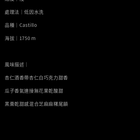
處理法｜低因水洗
品種｜Castillo
海拔｜1750 m
風味描述｜
杏仁酒香帶杏仁白巧克力甜香
瓜子香氣連接無花果乾酸甜
黑棗乾甜感混合芝麻麻糬尾韻