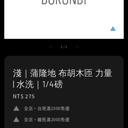
1
/
1
淺｜蒲隆地 布胡木匝 力量
| 水洗｜1/4磅
Regular
NT$ 275
price
全店，台灣滿1500免運
全店，離島滿2000免運