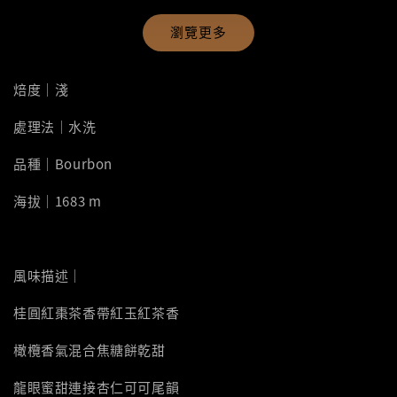
瀏覽更多
焙度｜淺
處理法｜水洗
品種｜Bourbon
海拔｜1683 m
風味描述｜
桂圓紅棗茶香帶紅玉紅茶香
橄欖香氣混合焦糖餅乾甜
龍眼蜜甜連接杏仁可可尾韻