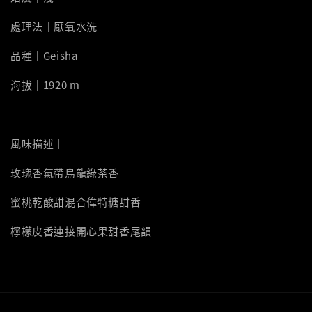
處理法｜厭氧水洗
品種｜Geisha
海拔｜1920 m
風味描述｜
玫瑰香氣帶烏龍綠茶香
蜜桃乾酸甜混合偉特糖甜香
檸檬皮香連接開心果甜香尾韻