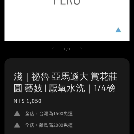
1
/
1
淺｜祕魯 亞馬遜大 賞花莊
圓 藝妓 | 厭氧水洗｜1/4磅
Regular
NT$ 1,050
price
全店，台灣滿1500免運
全店，離島滿2000免運