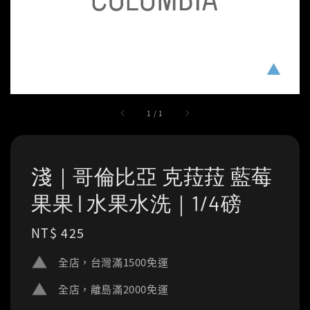
1
/
1
淺｜哥倫比亞 克菈菈 藍莓
果果 | 水果水洗｜1/4磅
Regular
NT$ 425
price
全店，台灣滿1500免運
全店，離島滿2000免運