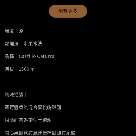
瀏覽更多
焙度｜淺
處理法｜水果水洗
品種｜Castillo Caturra
海拔｜1500 m
風味描述｜
藍莓醬香氣混合蜜桃嗨啾甜
錫蘭紅茶香帶沙士糖甜
開心果餅乾甜感連接柿餅酸甜尾韻