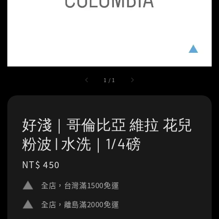
1
/
1
好淺｜哥倫比亞 維拉 花兒
粉波 | 水洗｜1/4磅
Regular
NT$ 450
price
全店，台灣滿1500免運
全店，離島滿2000免運