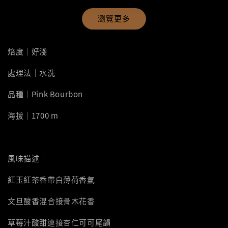
瀏覽更多
焙度｜好淺
處理法｜水洗
品種｜Pink Bourbon
海拔｜1700 m
風味描述｜
紅玉紅茶香帶白薄荷香氣
文旦酸香混合接骨木花香
草莓汁酸甜連接杏仁可可尾韻