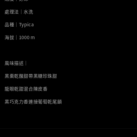
處理法｜水洗
品種｜Typica
海拔｜1000 m
風味描述｜
黑棗乾酸甜帶黑糖珍珠甜
龍眼乾甜混合陳皮香
黑巧克力香連接葡萄乾尾韻