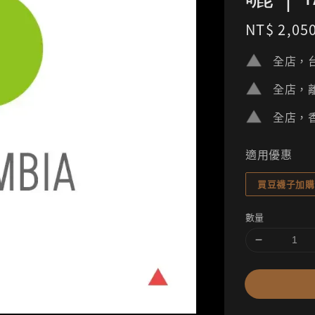
Regular
NT$ 2,05
price
全店，台
全店，離
全店，香
適用優惠
買豆襪子加購
數量