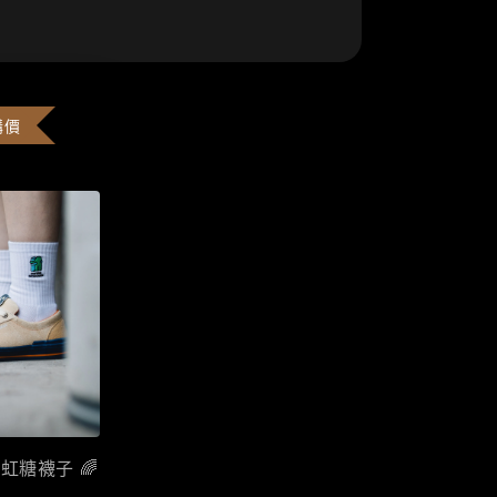
購價
彩虹糖襪子 🌈