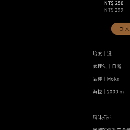
NT$ 250
NT$ 299
加入
焙度｜淺
處理法｜日曬
品種｜Moka
海拔｜2000 m
風味描述｜
鳳梨乾酸香帶金