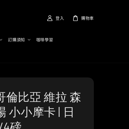
登入
購物車
訂購須知
咖啡學習
哥倫比亞 維拉 森
 小小摩卡 | 日
/4磅