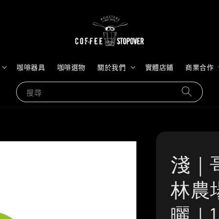
咖啡器具
咖啡選物
關於我們
實體店鋪
商業合作
搜尋
淺｜
林農場
曬｜1