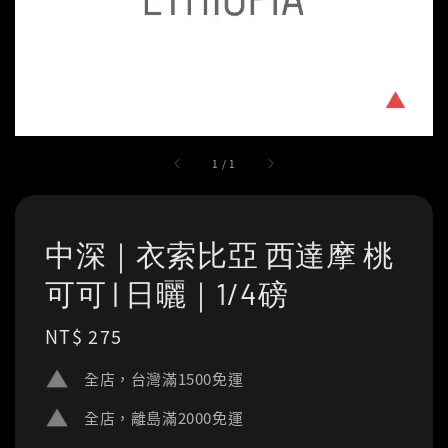
1
/
1
中深｜衣索比亞 西達摩 桃
可可 | 日曬｜1/4磅
Regular
NT$ 275
price
全店，台灣滿1500免運
全店，離島滿2000免運