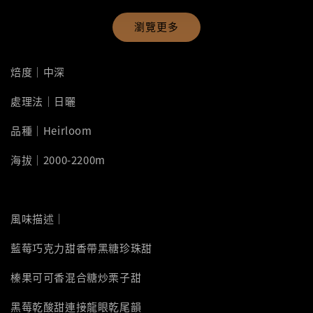
瀏覽更多
焙度｜中深
處理法｜日曬
品種｜Heirloom
海拔｜2000-2200m
風味描述｜
藍莓巧克力甜香帶黑糖珍珠甜
榛果可可香混合糖炒栗子甜
黑莓乾酸甜連接龍眼乾尾韻