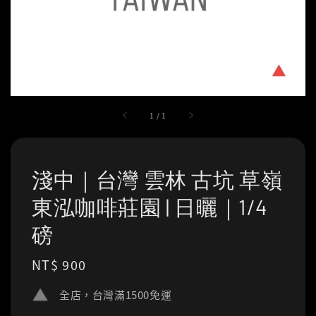
1
/
1
淺中｜台灣 雲林 古坑 草嶺
東泓咖啡莊園 | 日曬｜1/4
磅
Regular
NT$ 900
price
全店，台灣滿1500免運