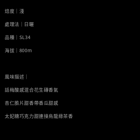
焙度｜淺
處理法｜日曬
品種｜SL34
海拔｜800m
風味描述｜
話梅酸感混合花生磚香氣
杏仁脆片甜香帶香瓜甜感
太妃糖巧克力甜連接烏龍綠茶香