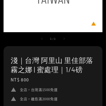
1
/
1
淺｜台灣 阿里山 里佳部落
霧之娜 | 蜜處理｜1/4磅
Regular
NT$ 800
price
全店，台灣滿1500免運
全店，離島滿2000免運