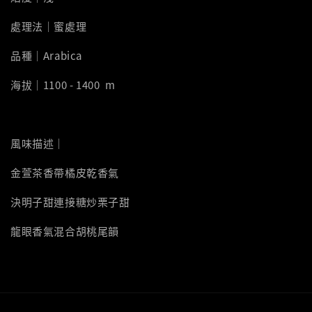
處理法｜蜜處理
品種｜Arabica
海拔｜1100 - 1400 m
風味描述｜
金萱茶香帶橘皮乾香氣
決明子甜連接糖炒栗子甜
龍眼香氣混合胡桃尾韻