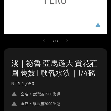
1
/
1
淺｜祕魯 亞馬遜大 賞花莊
圓 藝妓 | 厭氧水洗｜1/4磅
Regular
NT$ 1,050
price
全店，台灣滿1500免運
全店，離島滿2000免運