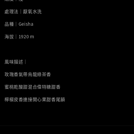
處理法｜厭氧水洗
品種｜Geisha
海拔｜1920 m
風味描述｜
玫瑰香氣帶烏龍綠茶香
蜜桃乾酸甜混合偉特糖甜香
檸檬皮香連接開心果甜香尾韻