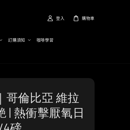
登入
購物車
訂購須知
咖啡學習
｜哥倫比亞 維拉
 | 熱衝擊厭氧日
/4磅