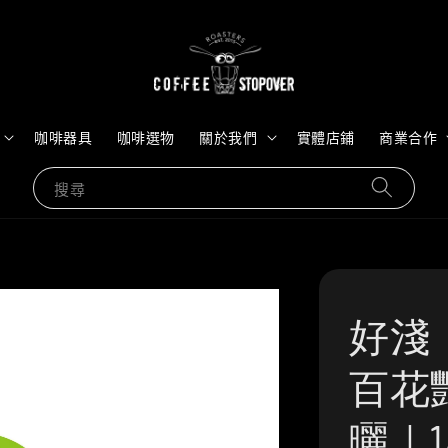
咖啡器具
咖啡選物
關於我們
實體店鋪
商業合作
搜尋
好淺
百花艷
曬｜1