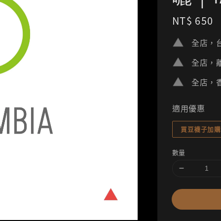
Regular
NT$ 650
price
全店，台
全店，離
全店，香
適用優惠
買豆襪子加購
數量