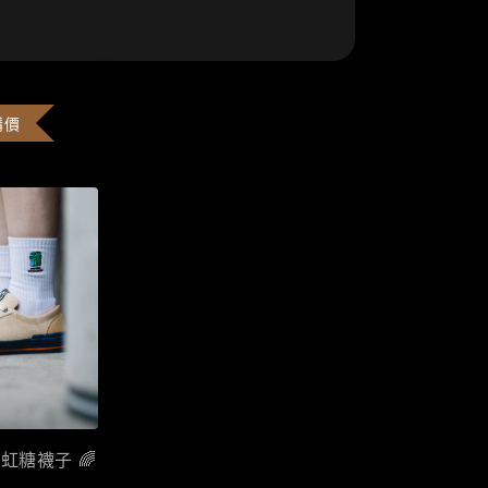
購價
彩虹糖襪子 🌈