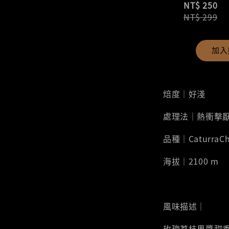
NT$ 250
NT$ 299
加入
焙度｜好淺
處理法｜熱衝擊
品種｜CaturraCh
海拔｜2100 m
風味描述｜
玫瑰荔枝果醬甜