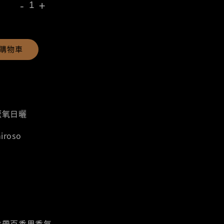
-
+
購物車
厭氧日曬
iroso
香帶百香果香氣