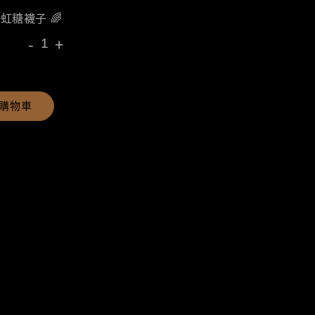
彩虹糖襪子 🌈
-
+
購物車