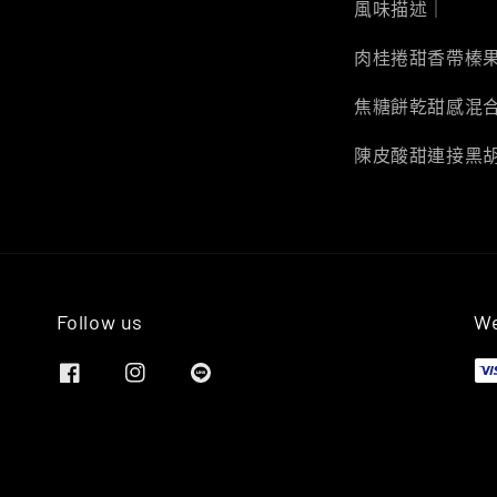
風味描述｜
肉桂捲甜香帶榛
焦糖餅乾甜感混
陳皮酸甜連接黑
Follow us
We