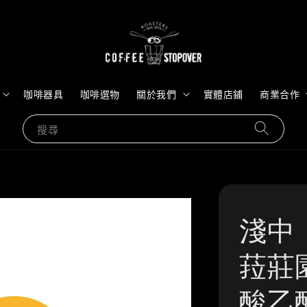
咖啡器具
咖啡選物
關於我們
實體店鋪
商業合作
搜尋
淺中
菈莊園
酸乙