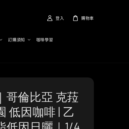
登入
購物車
訂購須知
咖啡學習
｜哥倫比亞 克菈
 低因咖啡 | 乙
酯低因日曬｜1/4