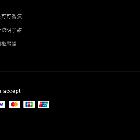
果可可香氣
合決明子甜
胡椒尾韻
 accept