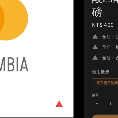
磅
Regular
NT$ 400
price
全店，台
全店，離
全店，香
適用優惠
買豆襪子加購
數量