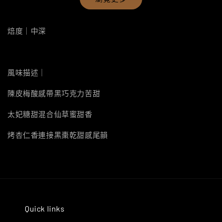
焙度｜中深
風味描述｜
陳皮梅酸感帶黑巧克力苦甜
太妃糖甜混合仙草蜜甜香
烤杏仁香連接黑棗乾甜感尾韻
Quick links