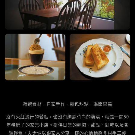
精選食材．自家手作．麵包甜點．季節果醬
沒有火紅流行的餐點，也沒有絢麗時尚的裝潢，就是一間50
年老房子的家常小店。提供日常的麵包、甜點、餅乾以及各
類輕食，夫妻倆以跟家人分享一樣的心情精選食材手工製