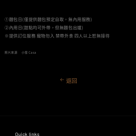
①麵包日(僅提供麵包預定自取，無內用服務)
②內用日(甜點均可外帶，但無麵包出爐)
※提供訂位服務 寵物勿入 禁帶外食 四人以上恕無接待
照片來源 小雪 Casa
返回
Quick links